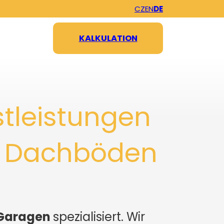
CZ
EN
DE
KALKULATION
tleistungen
n, Dachböden
 Garagen
spezialisiert. Wir