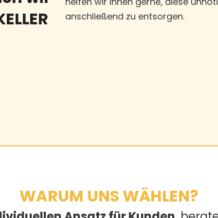
helfen wir Ihnen gerne, diese unnö
KELLER
anschließend zu entsorgen.
WARUM UNS WÄHLEN?
dividuellen Ansatz für Kunden
, berat